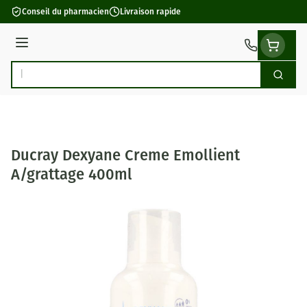
Aller au contenu
Conseil du pharmacien
Livraison rapide
Menu
Cherch
Rechercher
Ducray Dexyane Creme Emollient
A/grattage 400ml