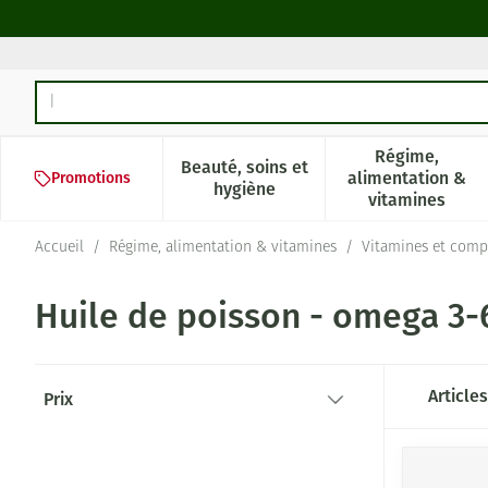
Aller au contenu
Rechercher
Régime,
Beauté, soins et
alimentation &
Promotions
Afficher le sous-menu pour la 
Afficher l
hygiène
vitamines
Accueil
/
Régime, alimentation & vitamines
/
Vitamines et comp
Huile de poisson - omega 3-6
Passer à la liste des produits
Article
Prix
filter