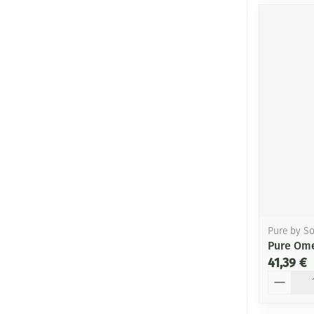
Pure by S
Pure Ome
41,39 €
Quantité