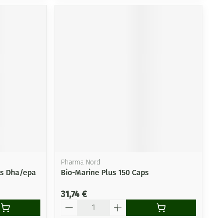
Pharma Nord
es Dha/epa
Bio-Marine Plus 150 Caps
31,74 €
Quantité