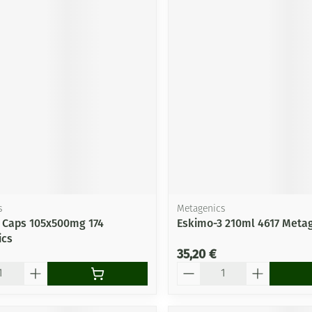
s
Metagenics
 Caps 105x500mg 174
Eskimo-3 210ml 4617 Meta
ics
35,20 €
Quantité