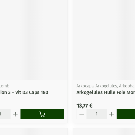
 Lomb
Arkocaps, Arkogelules, Arkoph
ion 3 + Vit D3 Caps 180
Arkogelules Huile Foie Mo
13,77 €
Quantité