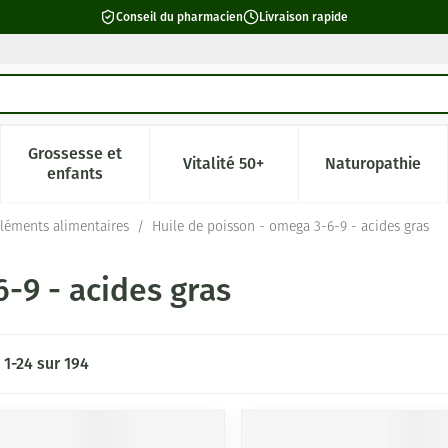
Conseil du pharmacien
Livraison rapide
Grossesse et
Vitalité 50+
Naturopathie
catégorie Beauté, soins et hygiène
e sous-menu pour la catégorie Régime, alimentation & vitamin
Afficher le sous-menu pour la catégorie Grossesse 
Afficher le sous-menu pour la c
Afficher l
enfants
léments alimentaires
/
Huile de poisson - omega 3-6-9 - acides gras
-9 - acides gras
s
1
-
24
sur
194