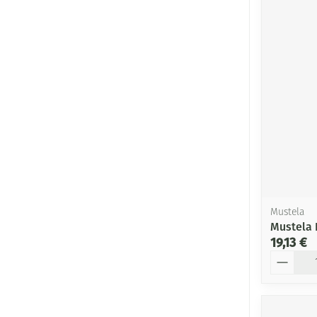
Mustela
Mustela 
19,13 €
Quantité