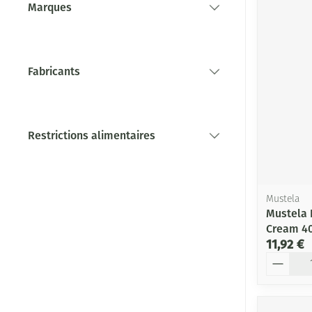
Marques
filter
Fabricants
filter
Restrictions alimentaires
filter
Mustela
Mustela 
Cream 4
11,92 €
Quantité