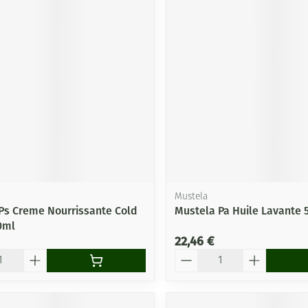
Mustela
Ps Creme Nourrissante Cold
Mustela Pa Huile Lavante 
0ml
22,46 €
Quantité