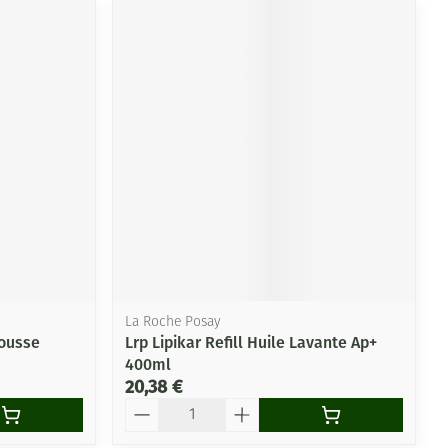
La Roche Posay
ousse
Lrp Lipikar Refill Huile Lavante Ap+
400ml
20,38 €
Quantité