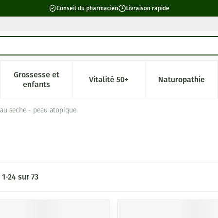
Conseil du pharmacien
Livraison rapide
Grossesse et
Vitalité 50+
Naturopathie
catégorie Beauté, soins et hygiène
e sous-menu pour la catégorie Régime, alimentation & vitamin
Afficher le sous-menu pour la catégorie Grossesse 
Afficher le sous-menu pour la c
Afficher l
enfants
au seche - peau atopique
s
1
-
24
sur
73