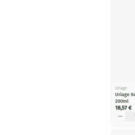
Uriage
Uriage X
200ml
18,57 €
Quantité