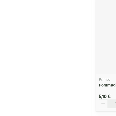
Pannoc
Pommade
5,10 €
Quantité