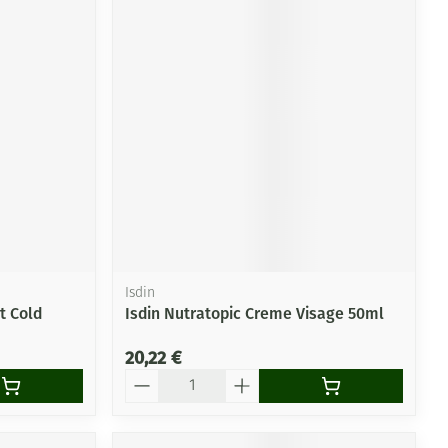
Isdin
t Cold
Isdin Nutratopic Creme Visage 50ml
20,22 €
Quantité