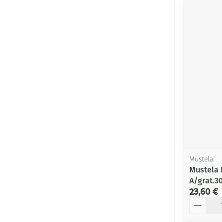
Mustela
Mustela 
A/grat.3
23,60 €
Quantité