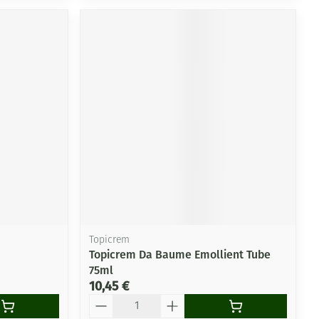
Topicrem
Topicrem Da Baume Emollient Tube
75ml
10,45 €
Quantité