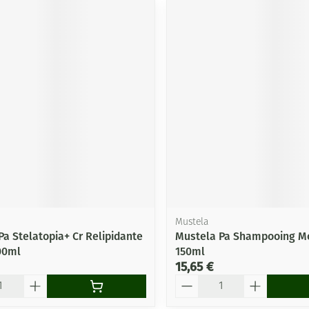
Mustela
Pa Stelatopia+ Cr Relipidante
Mustela Pa Shampooing M
00ml
150ml
15,65 €
Quantité