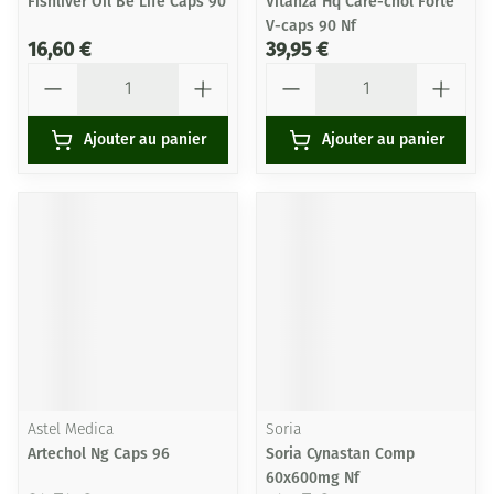
Fishliver Oil Be Life Caps 90
Vitanza Hq Care-chol Forte
V-caps 90 Nf
16,60 €
39,95 €
Quantité
Quantité
Ajouter au panier
Ajouter au panier
Astel Medica
Soria
Artechol Ng Caps 96
Soria Cynastan Comp
60x600mg Nf