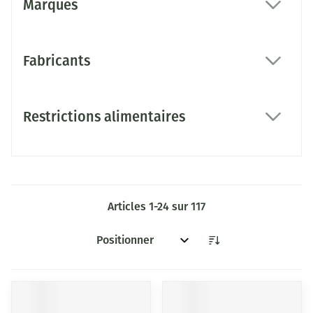
Marques
filter
Fabricants
filter
Restrictions alimentaires
filter
Articles
1
-
24
sur
117
Trier par: