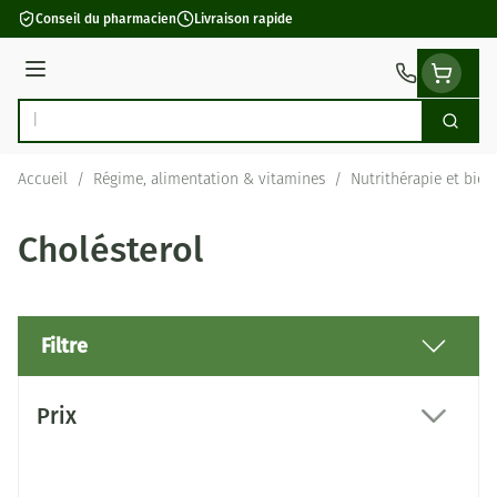
Aller au contenu
Conseil du pharmacien
Livraison rapide
Menu
Cherch
Rechercher
Accueil
/
Régime, alimentation & vitamines
/
Nutrithérapie et bien
Cholésterol
Filtre
Passer à la liste des produits
Prix
filter