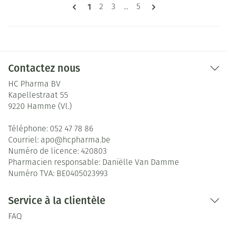
Pages
Vous lisez actuellement la page
1
Page
Page
Page
2
3
...
5
Contactez nous
HC Pharma BV
Kapellestraat 55
9220
Hamme (Vl.)
Téléphone:
052 47 78 86
Courriel:
apo@
hcpharma.be
Numéro de licence:
420803
Pharmacien responsable:
Daniëlle Van Damme
Numéro TVA:
BE0405023993
Service à la clientèle
FAQ