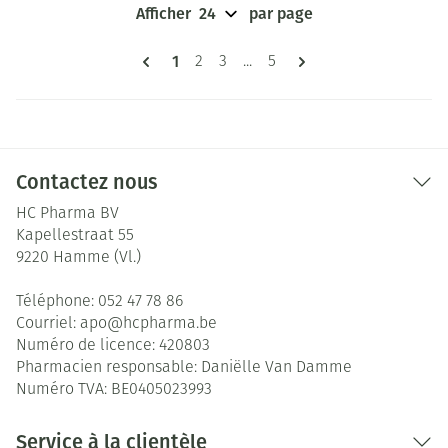
Afficher
par page
Pages
Vous lisez actuellement la page
1
Page
Page
Page
2
3
...
5
Contactez nous
HC Pharma BV
Kapellestraat 55
9220
Hamme (Vl.)
Téléphone:
052 47 78 86
Courriel:
apo@
hcpharma.be
Numéro de licence:
420803
Pharmacien responsable:
Daniëlle Van Damme
Numéro TVA:
BE0405023993
Service à la clientèle