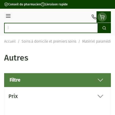
Aller au contenu
Conseil du pharmacien
Livraison rapide
Menu
Cherch
Rechercher
Accueil
/
Soins à domicile et premiers soins
/
Matériel paramédica
Autres
Filtre
Passer à la liste des produits
Prix
filter