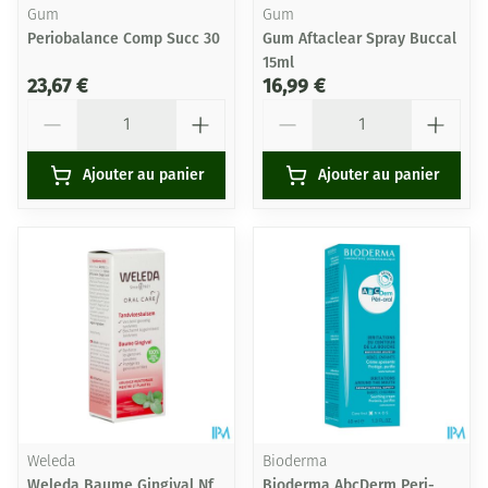
Gum
Gum
Periobalance Comp Succ 30
Gum Aftaclear Spray Buccal
15ml
23,67 €
16,99 €
Quantité
Quantité
Ajouter au panier
Ajouter au panier
Weleda
Bioderma
Weleda Baume Gingival Nf
Bioderma AbcDerm Peri-