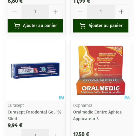
8,80 €
11,99 €
Quantité
Quantité
Ajouter au panier
Ajouter au panier
Curasept
Ixxpharma
Curasept Parodontal Gel 1%
Oralmedic Contre Aphtes
30ml
Applicateur 3
9,94 €
Quantité
17,50 €