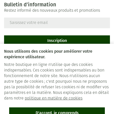
Bulletin d’information
Restez informé des nouveaux produits et promotions
Adresse mail
Inscription
Nous utilisons des cookies pour améliorer votre
En cliquant sur s'abonner, vous vous abonnez à notre newsletter et
expérience utilisateur.
acceptez notre
politique de confidentialité
.
Notre boutique en ligne n'utilise que des cookies
indispensables. Ces cookies sont indispensables au bon
fonctionnement de notre site. Nous n'utilisons aucun
autre type de cookies ; c'est pourquoi nous ne proposons
pas la possibilité de refuser les cookies ni de modifier vos
paramètres en la matière. Nous expliquons cela en détail
Liens légaux
dans notre
politique en matière de cookies
D'accord, je comprends