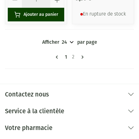
Ajouter au panier
En rupture de stock
Afficher
par page
Pages
Vous lisez actuellement la page
1
Page
2
Contactez nous
Service à la clientèle
Votre pharmacie