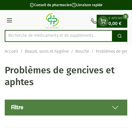
Diapositive 1 de 1
Aller au contenu
Conseil du pharmacien
Livraison rapide
0
0 articles
0,00 €
Menu
Recherche de médicaments et de supp
Cherch
Rechercher
Accueil
/
Beauté, soins et hygiène
/
Bouche
/
Problèmes de genci
Problèmes de gencives et
aphtes
Filtre