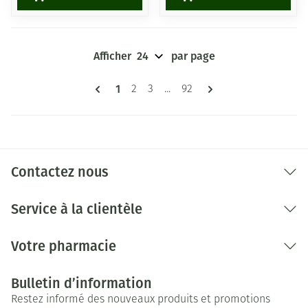
Afficher
par page
Pages
Vous lisez actuellement la page
1
Page
Page
Page
2
3
...
92
Contactez nous
Service à la clientèle
Votre pharmacie
Bulletin d’information
Restez informé des nouveaux produits et promotions