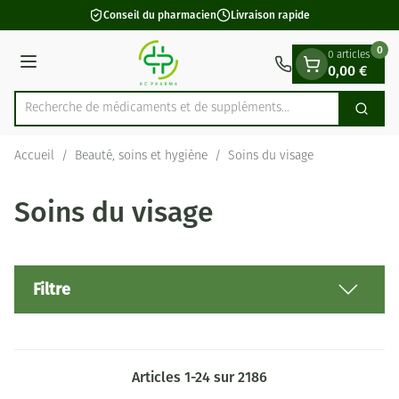
Diapositive 1 de 1
Aller au contenu
Conseil du pharmacien
Livraison rapide
0
0 articles
0,00 €
Menu
Recherche de médicaments et d
Cherch
Rechercher
Accueil
/
Beauté, soins et hygiène
/
Soins du visage
Soins du visage
Filtre
Articles
1
-
24
sur
2186