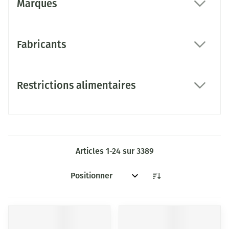
Marques
filter
Fabricants
filter
Restrictions alimentaires
filter
Articles
1
-
24
sur
3389
Trier par: