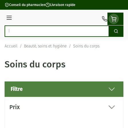
Aller au contenu
Conseil du pharmacien
Livraison rapide
Menu
Cherch
Rechercher
Accueil
/
Beauté, soins et hygiène
/
Soins du corps
Soins du corps
Filtre
Passer à la liste des produits
Prix
filter