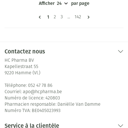
Afficher
par page
Pages
Vous lisez actuellement la page
1
Page
Page
Page
2
3
...
142
Contactez nous
HC Pharma BV
Kapellestraat 55
9220
Hamme (Vl.)
Téléphone:
052 47 78 86
Courriel:
apo@
hcpharma.be
Numéro de licence:
420803
Pharmacien responsable:
Daniëlle Van Damme
Numéro TVA:
BE0405023993
Service à la clientèle