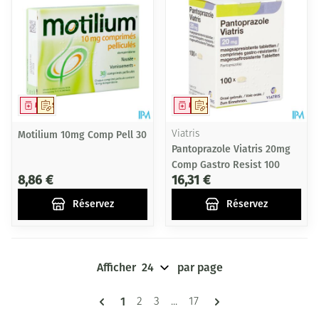
Médicament
Sur prescription
Médicament
Sur prescription
Motilium 10mg Comp Pell 30
Viatris
Pantoprazole Viatris 20mg
Comp Gastro Resist 100
8,86 €
16,31 €
Réservez
Réservez
Afficher
par page
Pages
Vous lisez actuellement la page
1
Page
Page
Page
2
3
...
17