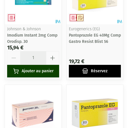
Médicament
Médicament
Sur prescription
Johnson & Johnson
Eurogenerics (EG)
Imodium Instant 2mg Comp
Pantoprazole EG 40Mg Comp
Orodisp. 30
Gastro Resist Blist 56
15,94 €
Quantité
19,72 €
Ajouter au panier
Réservez