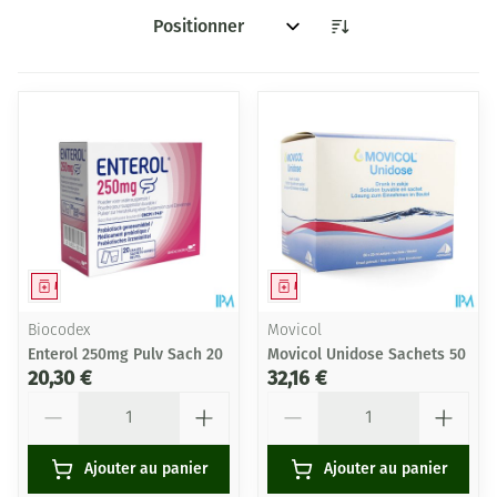
Trier par:
Médicament
Médicament
Biocodex
Movicol
Enterol 250mg Pulv Sach 20
Movicol Unidose Sachets 50
20,30 €
32,16 €
Quantité
Quantité
Ajouter au panier
Ajouter au panier