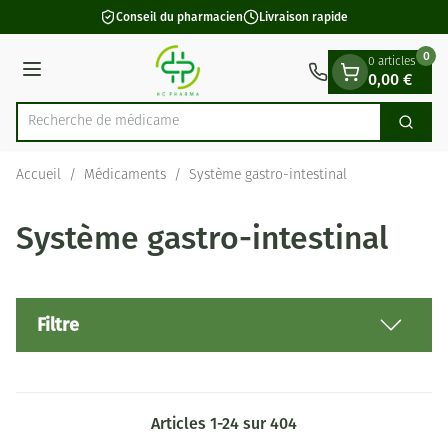
Diapositive 1 de 1
Aller au contenu
Conseil du pharmacien
Livraison rapide
0
0 articles
0,00 €
Menu
Cherch
Rechercher
Accueil
/
Médicaments
/
Système gastro-intestinal
Système gastro-intestinal
Filtre
Articles
1
-
24
sur
404