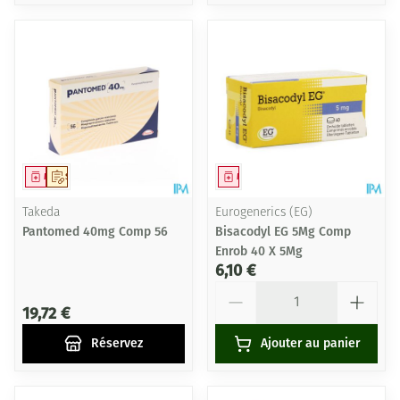
Médicament
Sur prescription
Médicament
Takeda
Eurogenerics (EG)
Pantomed 40mg Comp 56
Bisacodyl EG 5Mg Comp
Enrob 40 X 5Mg
6,10 €
Quantité
19,72 €
Réservez
Ajouter au panier