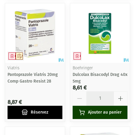
Médicament
Sur prescription
Médicament
Viatris
Boehringer
Pantoprazole Viatris 20mg
Dulcolax Bisacodyl Drag 40x
Comp Gastro Resist 28
5mg
8,61 €
Quantité
8,87 €
Réservez
Ajouter au panier