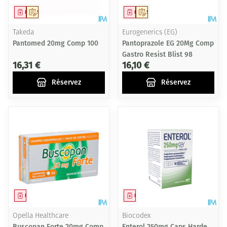
Médicament
Sur prescription
Médicament
Sur prescription
Takeda
Eurogenerics (EG)
Pantomed 20mg Comp 100
Pantoprazole EG 20Mg Comp
Gastro Resist Blist 98
16,31 €
16,10 €
Réservez
Réservez
Médicament
Médicament
Opella Healthcare
Biocodex
Buscopan Forte 20mg Comp
Enterol 250mg Caps Harde