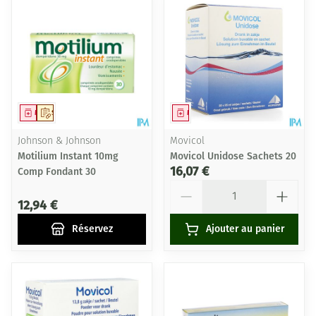
Médicament
Sur prescription
Médicament
Johnson & Johnson
Movicol
Motilium Instant 10mg
Movicol Unidose Sachets 20
16,07 €
Comp Fondant 30
Quantité
12,94 €
Réservez
Ajouter au panier