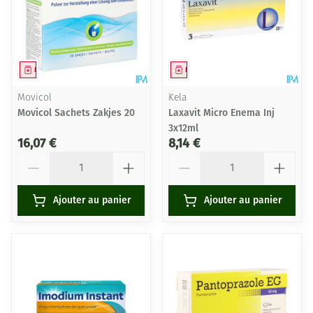
Médicament
Médicament
Movicol
Kela
Movicol Sachets Zakjes 20
Laxavit Micro Enema Inj
3x12ml
16,07 €
8,14 €
Quantité
Quantité
Ajouter au panier
Ajouter au panier