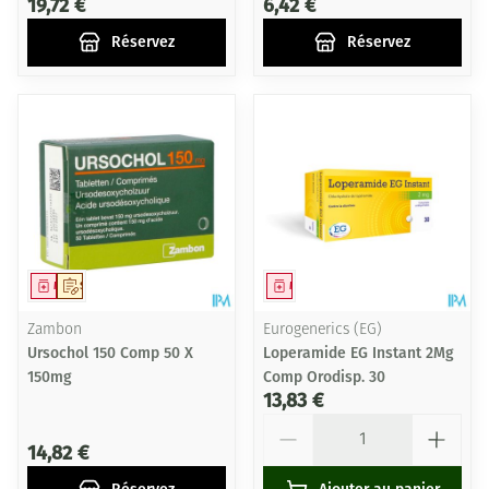
19,72 €
6,42 €
Réservez
Réservez
Médicament
Sur prescription
Médicament
Zambon
Eurogenerics (EG)
Ursochol 150 Comp 50 X
Loperamide EG Instant 2Mg
150mg
Comp Orodisp. 30
13,83 €
Quantité
14,82 €