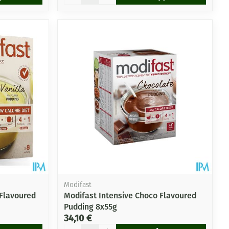
Modifast
 Flavoured
Modifast Intensive Choco Flavoured
Pudding 8x55g
34,10 €
Quantité