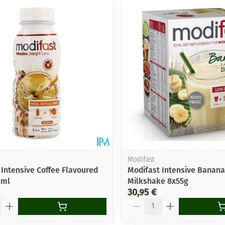
er les valeurs minimales et maximales du prix.
Modifast
 Intensive Coffee Flavoured
Modifast Intensive Banana
6ml
Milkshake 8x55g
30,95 €
Quantité