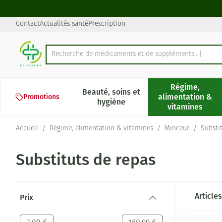
Aller au contenu
Diapositive 1 de 1
Contact
Actualités santé
Prescription
Recherche de médicaments et
Rechercher
Régime,
Beauté, soins et
alimentation &
Promotions
Afficher le sous-menu pour la 
Afficher l
hygiène
vitamines
Accueil
/
Régime, alimentation & vitamines
/
Minceur
/
Substi
Substituts de repas
Passer à la liste des produits
Article
Prix
filter