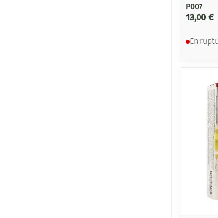
P007
13,00 €
En rupt