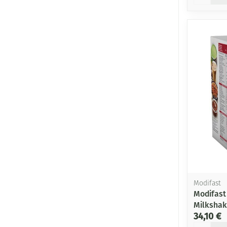
Modifast
Modifast
Milkshak
34,10 €
Quantité