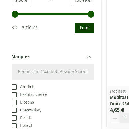
-
Valeur minimale
Valeur maximale
2,00 €
160,99 €
Utilisez les touches fléchées gauche et droite pour ajust
Filtre
310 articles
Marques
filter
Axodiet
Modifast
Beauty Science
Modifast
Biotona
Drink 23
4,65 €
Cravesatisfy
Quantité
Decola
Delical