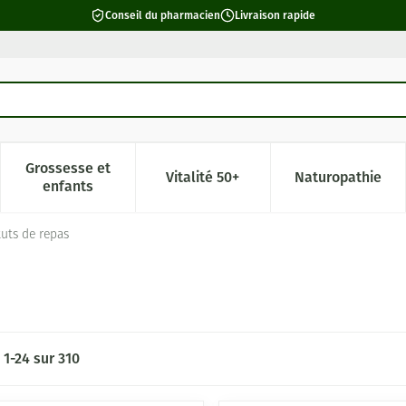
Conseil du pharmacien
Livraison rapide
Grossesse et
Vitalité 50+
Naturopathie
catégorie Beauté, soins et hygiène
e sous-menu pour la catégorie Régime, alimentation & vitamin
Afficher le sous-menu pour la catégorie Grossesse 
Afficher le sous-menu pour la c
Afficher l
enfants
tuts de repas
s
1
-
24
sur
310