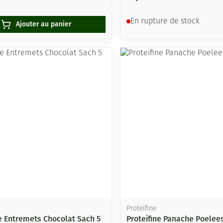
En rupture de stock
Ajouter au panier
Proteifine
ne Entremets Chocolat Sach 5
Proteifine Panache Poelee