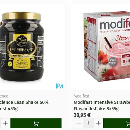
ience
Modifast
cience Lean Shake 50%
Modifast Intensive Strawb
rest 453g
Flav.milkshake 8x55g
30,95 €
Quantité