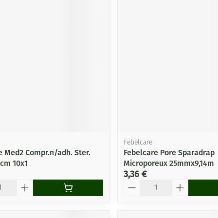
Febelcare
e Med2 Compr.n/adh. Ster.
Febelcare Pore Sparadrap
0cm 10x1
Microporeux 25mmx9,14m
3,36 €
Quantité