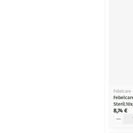
Febelcare
Febelcar
Steril.1
8,74 €
Quantité