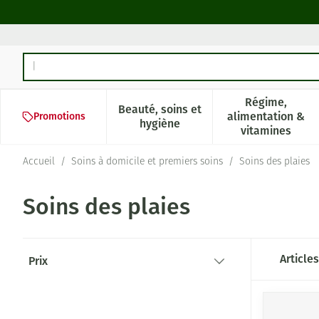
Aller au contenu
Rechercher
Régime,
Beauté, soins et
alimentation &
Promotions
Afficher le sous-menu pour la 
Afficher l
hygiène
vitamines
Accueil
/
Soins à domicile et premiers soins
/
Soins des plaies
Soins des plaies
Passer à la liste des produits
Article
Prix
filter