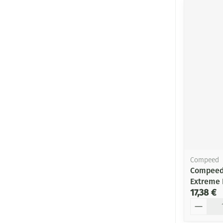
Compeed
Compeed
Extreme 
17,38 €
Quantité