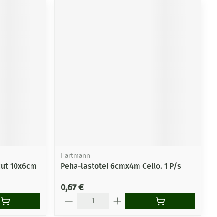
Hartmann
ncut 10x6cm
Peha-lastotel 6cmx4m Cello. 1 P/s
0,67 €
Quantité