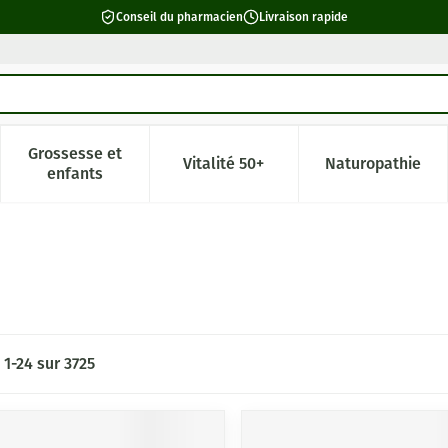
Conseil du pharmacien
Livraison rapide
Grossesse et
Vitalité 50+
Naturopathie
catégorie Beauté, soins et hygiène
e sous-menu pour la catégorie Régime, alimentation & vitamin
Afficher le sous-menu pour la catégorie Grossesse 
Afficher le sous-menu pour la c
Afficher l
enfants
s
1
-
24
sur
3725