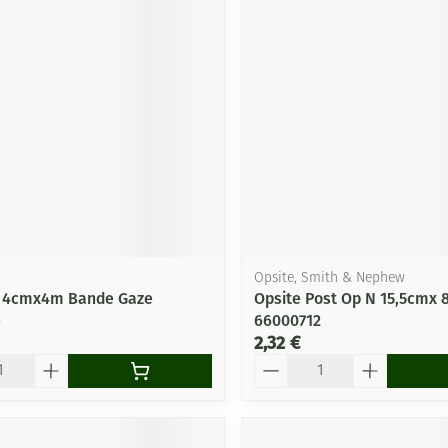
Opsite, Smith & Nephew
t 4cmx4m Bande Gaze
Opsite Post Op N 15,5cmx 
e
66000712
2,32 €
Quantité