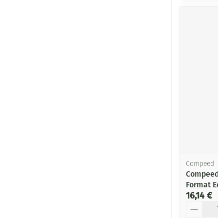
Compeed
Compeed
Format E
16,14 €
Quantité