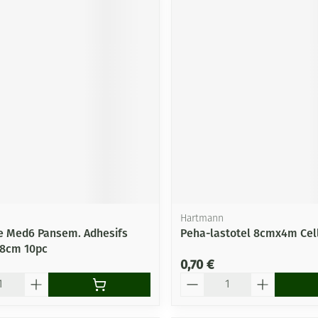
Hartmann
e Med6 Pansem. Adhesifs
Peha-lastotel 8cmx4m Cell
0x8cm 10pc
0,70 €
Quantité