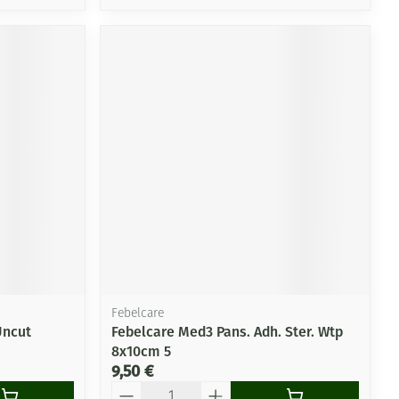
Febelcare
Uncut
Febelcare Med3 Pans. Adh. Ster. Wtp
8x10cm 5
9,50 €
Quantité