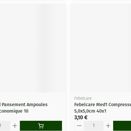
Febelcare
 Pansement Ampoules
Febelcare Med1 Compresse
conomique 10
5,0x5,0cm 40x1
3,10 €
Quantité