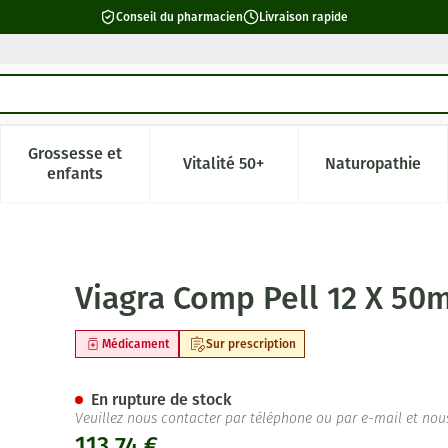
Conseil du pharmacien
Livraison rapide
Grossesse et
Vitalité 50+
Naturopathie
catégorie Beauté, soins et hygiène
e sous-menu pour la catégorie Régime, alimentation & vitamin
Afficher le sous-menu pour la catégorie Grossesse 
Afficher le sous-menu pour la c
Afficher l
enfants
Viagra Comp Pell 12 X 50
Médicament
Sur prescription
En rupture de stock
Veuillez nous contacter par téléphone ou par e-mail et nou
113,74 €