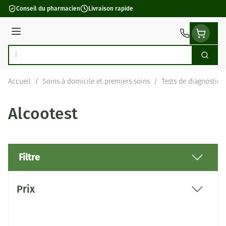
Aller au contenu
Conseil du pharmacien
Livraison rapide
Menu
Cherch
Rechercher
Accueil
/
Soins à domicile et premiers soins
/
Tests de diagnostic
Alcootest
Filtre
Passer à la liste des produits
Prix
filter