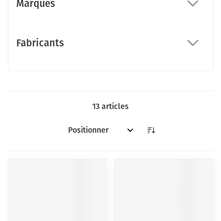
Marques
filter
Fabricants
filter
13
articles
Trier par: