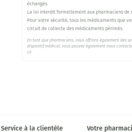
0,25 mg, 2x /jour
Profondeur
48 mm
échangés.
Ensuite adaptations par paliers de 0,25 mg 2 x /jou
La loi interdit formellement aux pharmaciens de 
Dose max.: 1 mg, 2x /jour
Quantité Du Paquet
60
Pour votre sécurité, tous les médicaments que vo
Max. 6 semaines de traitement
circuit de collecte des médicaments périmés.
Ingrédients Actifs
rispéridone
Dose initiale: 0,5 mg, 1x /jour
En tant que pharmaciens, nous offrons également des so
dispositif médical, vous pouvez également nous contacter
Ensuite adaptations par paliers de 0,5 mg et de mi
Préservation
Température ambiante (15
co
Dose max.: 1,5 mg, 1x /jour
Dose initiale: 0,25 mg, 1x /jour
Ensuite adaptations par paliers de 0,25 mg et de m
Dose max.: 0,75 mg, 1x /jour
Avec ou sans nourriture
Service à la clientèle
Votre pharmac