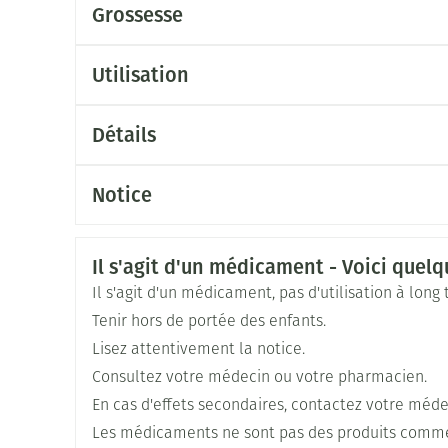
Grossesse
Le traitement pharmacologique doit faire partie 
incluant des mesures psychosociales et éducativ
Utilisation
Dose initiale:
Détails
Jour 1: 2 mg
CNK
2630978
Jour 2: 4 mg
Notice
En 1 ou 2 prises /jour
Fabricants
Français
Allemand
Néerlandais
Pi Pharma
Ensuite augmentations si nécessaires
Informations sur la sécurité
Il s'agit d'un médicament - Voici quelqu
Posologie journalière habituelle: 4-6 mg/jour
Marques
Pi Pharma
Dose max.: 10 mg /jour
Il s'agit d'un médicament, pas d'utilisation à long
Tenir hors de portée des enfants.
Largeur
73 mm
Dose initiale: 2 mg /jour en 1 prise /jour
Lisez attentivement la notice.
Ensuite augmentation/diminution par paliers d'1 m
Consultez votre médecin ou votre pharmacien.
Longueur
101 mm
Dose max.: 6 mg /jour
En cas d'effets secondaires, contactez votre méde
Les médicaments ne sont pas des produits comme l