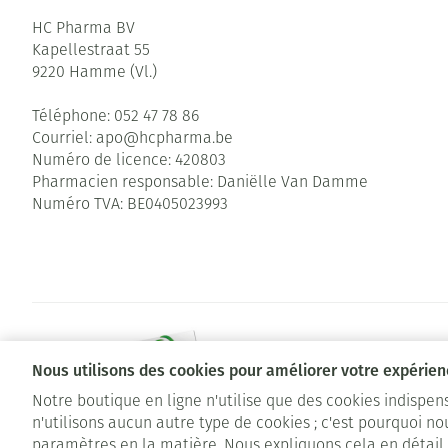
HC Pharma BV
Kapellestraat 55
9220
Hamme (Vl.)
Téléphone:
052 47 78 86
Courriel:
apo@
hcpharma.be
Numéro de licence:
420803
Pharmacien responsable:
Daniëlle Van Damme
Numéro TVA:
BE0405023993
Nous utilisons des cookies pour améliorer votre expérienc
Notre boutique en ligne n'utilise que des cookies indispe
n'utilisons aucun autre type de cookies ; c'est pourquoi no
Conditions de vente
Déclaration de confidentialité
Cookies
paramètres en la matière. Nous expliquons cela en détail