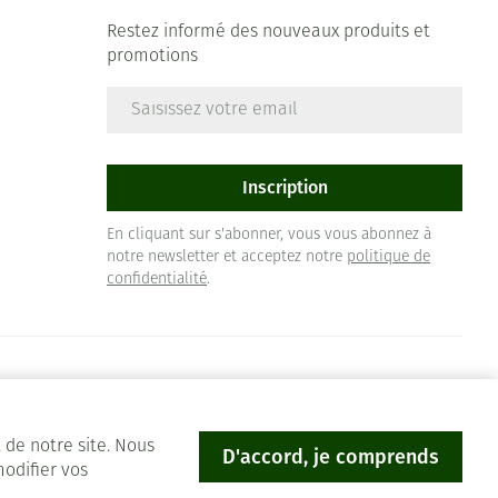
Restez informé des nouveaux produits et
promotions
Adresse mail
e
Inscription
En cliquant sur s'abonner, vous vous abonnez à
notre newsletter et acceptez notre
politique de
confidentialité
.
 de notre site. Nous
D'accord, je comprends
modifier vos