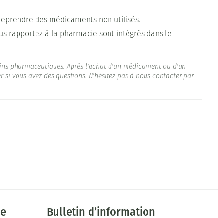
r et de min. 48 h
reprendre des médicaments non utilisés.
us rapportez à la pharmacie sont intégrés dans le
ins pharmaceutiques. Après l'achat d'un médicament ou d'un
 si vous avez des questions. N'hésitez pas à nous contacter par
n. 48 h
°C - 25°C)
in. 48 h
ie
Bulletin d’information