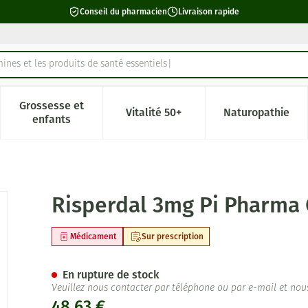
Conseil du pharmacien
Livraison rapide
ines et les produits de santé essentiels
Grossesse et
Vitalité 50+
Naturopathie
catégorie Beauté, soins et hygiène
e sous-menu pour la catégorie Régime, alimentation & vitamin
Afficher le sous-menu pour la catégorie Grossesse 
Afficher le sous-menu pour la c
Afficher l
enfants
mp 60 X 3mg Pip
Risperdal 3mg Pi Pharma
Médicament
Sur prescription
En rupture de stock
Veuillez nous contacter par téléphone ou par e-mail et nou
48,63 €