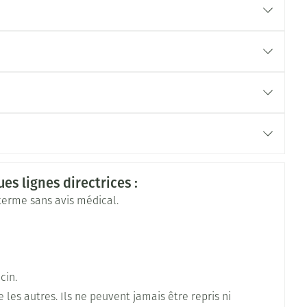
intégrante d'un programme de traitement plus large,
es
es lignes directrices :
 terme sans avis médical.
g et de min. 24 h
cin.
es autres. Ils ne peuvent jamais être repris ni