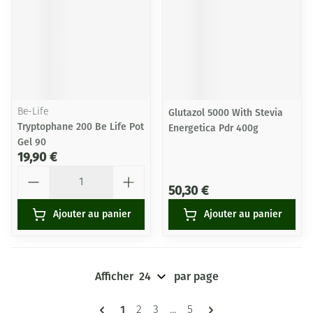
Be-Life
Glutazol 5000 With Stevia
Tryptophane 200 Be Life Pot
Energetica Pdr 400g
Gel 90
19,90 €
Quantité
50,30 €
Ajouter au panier
Ajouter au panier
Afficher
par page
Pages
Vous lisez actuellement la page
1
Page
Page
Page
2
3
...
5