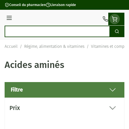
Aller au contenu
Conseil du pharmacien
Livraison rapide
Menu
Cherch
Rechercher
Accueil
/
Régime, alimentation & vitamines
/
Vitamines et complé
Acides aminés
Filtre
Passer à la liste des produits
Prix
filter