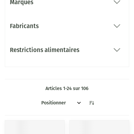
Marques
filter
Fabricants
filter
Restrictions alimentaires
filter
Articles
1
-
24
sur
106
Trier par: