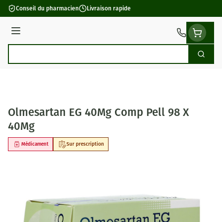
Aller au contenu
Conseil du pharmacien
Livraison rapide
Menu
Cherch
Rechercher
Olmesartan EG 40Mg Comp Pell 98 X
40Mg
Médicament
Sur prescription