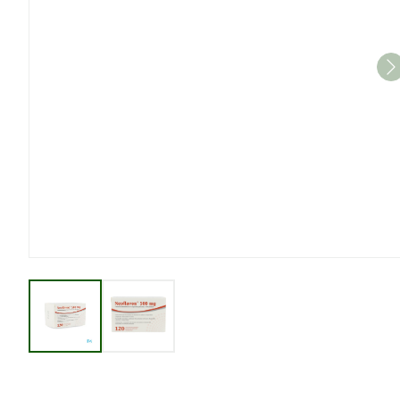
View larger image
View larger image