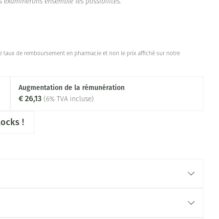
s examinerons ensemble les possibilités.
 taux de remboursement en pharmacie et non le prix affiché sur notre
Augmentation de la rémunération
€ 26,13
(6% TVA incluse)
ocks !