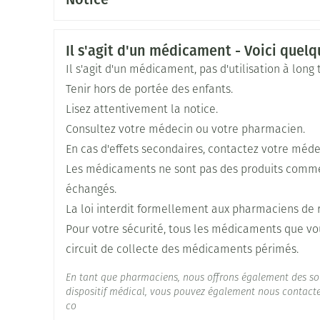
Fabricants
Français
Allemand
Néerlandais
Sanifort Pharma
Informations sur la sécurité
Il s'agit d'un médicament - Voici quelqu
Largeur
78 mm
Il s'agit d'un médicament, pas d'utilisation à long
Tenir hors de portée des enfants.
Longueur
114 mm
Lisez attentivement la notice.
Consultez votre médecin ou votre pharmacien.
Profondeur
73 mm
En cas d'effets secondaires, contactez votre méde
Les médicaments ne sont pas des produits comme l
Ingrédients Actifs
diosmine (micronisé), flav
échangés.
La loi interdit formellement aux pharmaciens de 
Préservation
Température ambiante (15
Pour votre sécurité, tous les médicaments que vo
circuit de collecte des médicaments périmés.
En tant que pharmaciens, nous offrons également des so
dispositif médical, vous pouvez également nous contacter
co