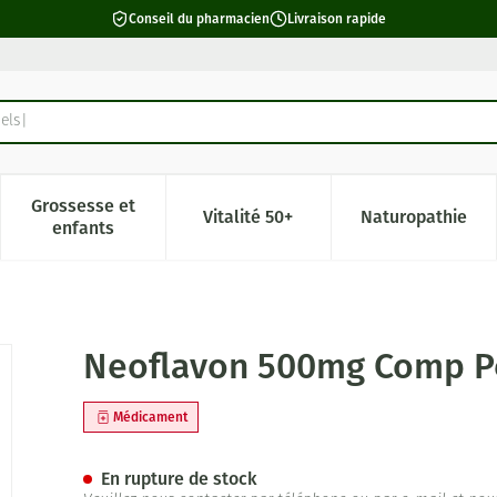
Conseil du pharmacien
Livraison rapide
els
Grossesse et
Vitalité 50+
Naturopathie
catégorie Beauté, soins et hygiène
e sous-menu pour la catégorie Régime, alimentation & vitamin
Afficher le sous-menu pour la catégorie Grossesse 
Afficher le sous-menu pour la c
Afficher l
enfants
120
Neoflavon 500mg Comp Pe
Médicament
En rupture de stock