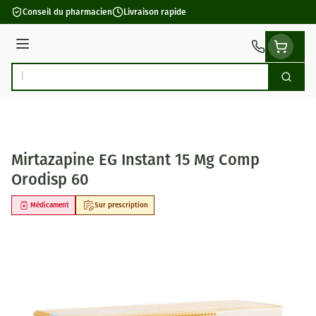
Aller au contenu
Conseil du pharmacien
Livraison rapide
Menu
Cherch
Rechercher
Mirtazapine EG Instant 15 Mg Comp
Orodisp 60
Médicament
Sur prescription