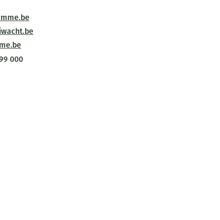
amme.be
wacht.be
me.be
99 000