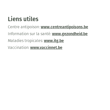
Liens utiles
www.centreantipoisons.be
Centre antipoison:
www.gezondheid.be
Information sur la santé:
www.itg.be
Maladies tropicales:
www.vaccinnet.be
Vaccination:
www.e-compendium.be
Notices:
www.bcfi.be
Médicaments: