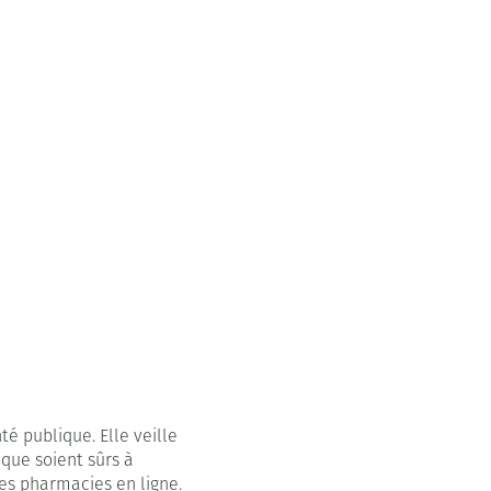
Child focus: 110
é publique. Elle veille
que soient sûrs à
es pharmacies en ligne.