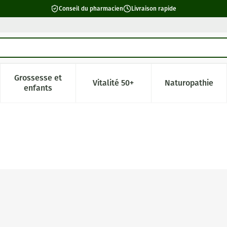
Conseil du pharmacien
Livraison rapide
Grossesse et
Vitalité 50+
Naturopathie
catégorie Beauté, soins et hygiène
e sous-menu pour la catégorie Régime, alimentation & vitamin
Afficher le sous-menu pour la catégorie Grossesse 
Afficher le sous-menu pour la c
Afficher l
enfants