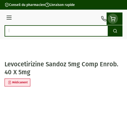
Aller au contenu
Conseil du pharmacien
Livraison rapide
Menu
Cherch
Rechercher
Levocetirizine Sandoz 5mg Comp Enrob.
40 X 5mg
Médicament