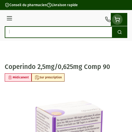
Aller au contenu
Conseil du pharmacien
Livraison rapide
Menu
Cherch
Rechercher
Coperindo 2,5mg/0,625mg Comp 90
Médicament
Sur prescription