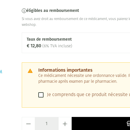
éligibles au remboursement
Si vous avez droit au remboursement de ce médicament, vous paierez le
webshop.
Taux de remboursement
€ 12,80
(6% TVA incluse)
Informations importantes
Ce médicament nécessite une ordonnance valide. Il 
pharmacie après examen par le pharmacien.
Je comprends que ce produit nécessite
Quantité