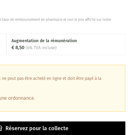
 taux de remboursement en pharmacie et non le prix affiché sur notre
Augmentation de la rémunération
€ 8,50
(6% TVA incluse)
ne peut pas être acheté en ligne et doit être payé à la
 une ordonnance.
Réservez
pour la collecte