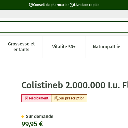
Conseil du pharmacien
Livraison rapide
Grossesse et
Vitalité 50+
Naturopathie
catégorie Beauté, soins et hygiène
e sous-menu pour la catégorie Régime, alimentation & vitamin
Afficher le sous-menu pour la catégorie Grossesse 
Afficher le sous-menu pour la c
Afficher l
enfants
ulv Pr Inhal 10
Colistineb 2.000.000 I.u. F
Médicament
Sur prescription
Sur demande
99,95 €