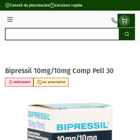
Aller au contenu
Conseil du pharmacien
Livraison rapide
Menu
Cherch
Rechercher
Bipressil 10mg/10mg Comp Pell 30
Médicament
Sur prescription