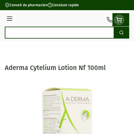
Aller au contenu
Conseil du pharmacien
Livraison rapide
Menu
Cherch
Rechercher
Aderma Cytelium Lotion Nf 100ml