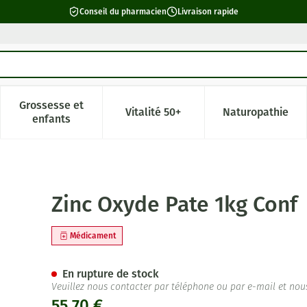
Conseil du pharmacien
Livraison rapide
Grossesse et
Vitalité 50+
Naturopathie
catégorie Beauté, soins et hygiène
e sous-menu pour la catégorie Régime, alimentation & vitamin
Afficher le sous-menu pour la catégorie Grossesse 
Afficher le sous-menu pour la c
Afficher l
enfants
Zinc Oxyde Pate 1kg Conf
Médicament
En rupture de stock
Veuillez nous contacter par téléphone ou par e-mail et nou
55,70 €