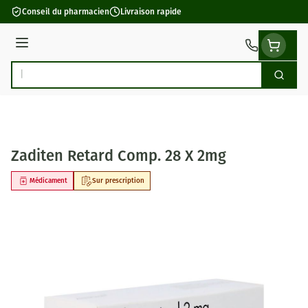
Aller au contenu
Conseil du pharmacien
Livraison rapide
Menu
Cherch
Rechercher
Zaditen Retard Comp. 28 X 2mg
Médicament
Sur prescription