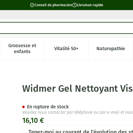
Conseil du pharmacien
Livraison rapide
Grossesse et
Vitalité 50+
Naturopathie
catégorie Beauté, soins et hygiène
e sous-menu pour la catégorie Régime, alimentation & vitamin
Afficher le sous-menu pour la catégorie Grossesse 
Afficher le sous-menu pour la c
Afficher l
enfants
e N/parf 125ml
Widmer Gel Nettoyant Vis
En rupture de stock
Veuillez nous contacter par téléphone ou par e-mail et nou
16,10 €
Tenez-moi au courant de l'évolution des st