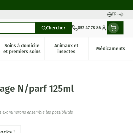
FR
Langues
Passer
Chercher
052 47 78 86
Menu client
Soins à domicile
Animaux et
Médicaments
es
et enfants
atégorie Vitalité 50+
e sous-menu pour la catégorie Naturopathie
Afficher le sous-menu pour la catégorie Soins à dom
Afficher le sous-menu pour la 
Afficher l
et premiers soins
insectes
age N/parf 125ml
s examinerons ensemble les possibilités.
ocks !