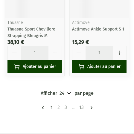
Thuasne
Actimove
Thuasne Sport Chevillere
Actimove Ankle Support S 1
Strapping Bleugris M
38,10 €
15,29 €
Quantité
Quantité
Ajouter au panier
Ajouter au panier
Afficher
par page
Pages
Vous lisez actuellement la page
1
Page
Page
Page
2
3
...
13