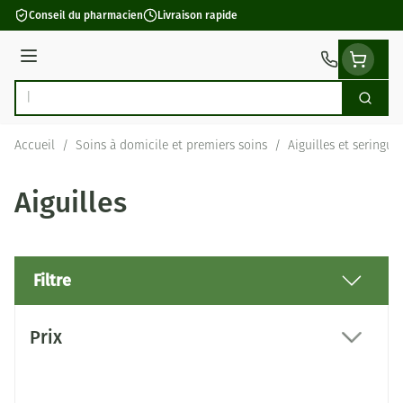
Aller au contenu
Conseil du pharmacien
Livraison rapide
Menu
Cherch
Rechercher
Accueil
/
Soins à domicile et premiers soins
/
Aiguilles et seringue
Aiguilles
Filtre
Passer à la liste des produits
Prix
filter