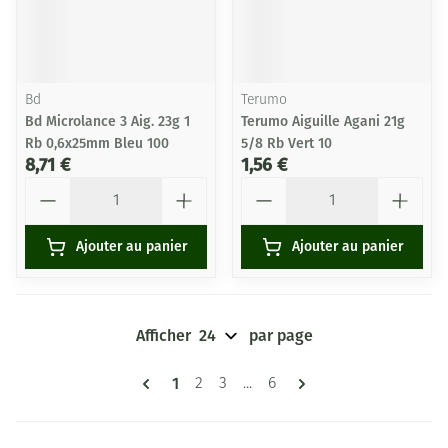
Bd
Terumo
Bd Microlance 3 Aig. 23g 1
Terumo Aiguille Agani 21g
Rb 0,6x25mm Bleu 100
5/8 Rb Vert 10
8,71 €
1,56 €
Quantité
Quantité
Ajouter au panier
Ajouter au panier
Afficher
par page
Pages
Vous lisez actuellement la page
1
Page
Page
Page
2
3
...
6