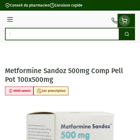
Aller au contenu
Conseil du pharmacien
Livraison rapide
Menu
Cherch
Rechercher
Metformine Sandoz 500mg Comp Pell
Pot 100x500mg
Médicament
Sur prescription