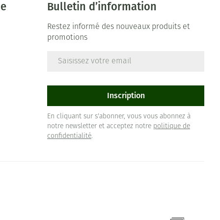
ie
Bulletin d’information
Restez informé des nouveaux produits et
promotions
Adresse mail
e
Inscription
En cliquant sur s'abonner, vous vous abonnez à
notre newsletter et acceptez notre
politique de
confidentialité
.