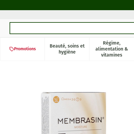
Aller au contenu
Rechercher
Régime,
Beauté, soins et
alimentation &
Promotions
Afficher le sous-menu pour la 
Afficher l
hygiène
vitamines
Membrasin Omega 7 V-caps 