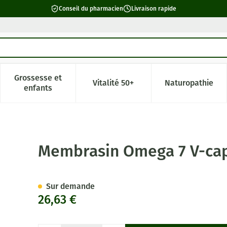
Conseil du pharmacien
Livraison rapide
Grossesse et
Vitalité 50+
Naturopathie
catégorie Beauté, soins et hygiène
e sous-menu pour la catégorie Régime, alimentation & vitamin
Afficher le sous-menu pour la catégorie Grossesse 
Afficher le sous-menu pour la c
Afficher l
enfants
60
Membrasin Omega 7 V-ca
Sur demande
26,63 €