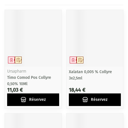
Médicament
Sur prescription
Médicament
Sur prescription
Ursapharm
Xalatan 0,005 % Collyre
Timo Comod Pos Collyre
3x2,5ml
0,50% 10Ml
11,03 €
18,44 €
Réservez
Réservez