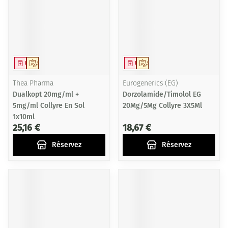
Médicament
Sur prescription
Médicament
Sur prescription
Thea Pharma
Eurogenerics (EG)
Dualkopt 20mg/ml +
Dorzolamide/Timolol EG
5mg/ml Collyre En Sol
20Mg/5Mg Collyre 3X5Ml
1x10ml
25,16 €
18,67 €
Réservez
Réservez