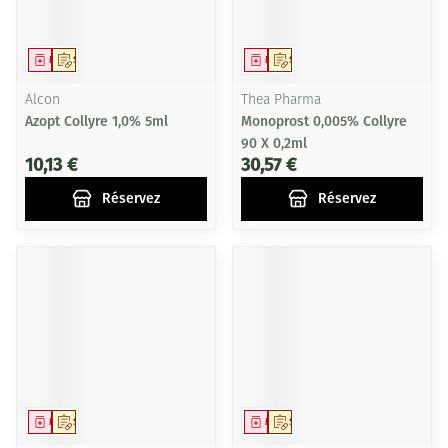
Médicament
Sur prescription
Médicament
Sur prescription
Alcon
Thea Pharma
Azopt Collyre 1,0% 5ml
Monoprost 0,005% Collyre
90 X 0,2ml
10,13 €
30,57 €
Réservez
Réservez
Médicament
Sur prescription
Médicament
Sur prescription