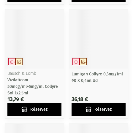
Médicament
Sur prescription
Médicament
Sur prescription
Bausch & Lomb
Lumigan Collyre 0,3mg/1ml
Vizilaticom
90 X 0,4ml Ud
50mcg/ml+5mg/ml Collyre
Sol 1x2,5ml
13,79 €
36,18 €
Réservez
Réservez