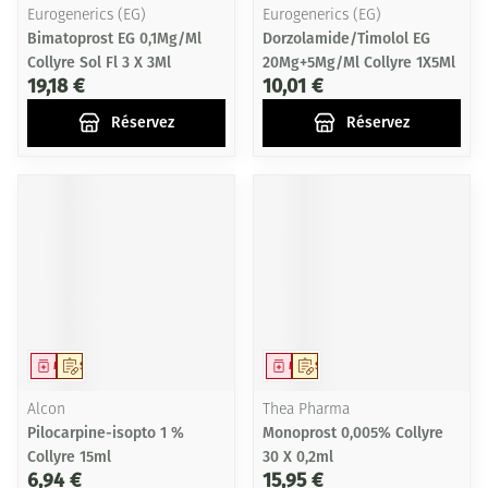
Eurogenerics (EG)
Eurogenerics (EG)
Bimatoprost EG 0,1Mg/Ml
Dorzolamide/Timolol EG
Collyre Sol Fl 3 X 3Ml
20Mg+5Mg/Ml Collyre 1X5Ml
19,18 €
10,01 €
Réservez
Réservez
Médicament
Sur prescription
Médicament
Sur prescription
Alcon
Thea Pharma
Pilocarpine-isopto 1 %
Monoprost 0,005% Collyre
Collyre 15ml
30 X 0,2ml
6,94 €
15,95 €