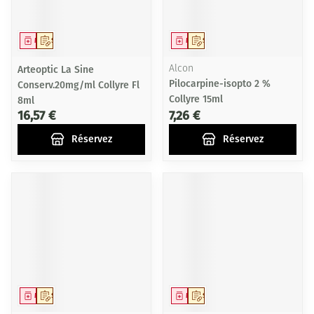
Médicament
Sur prescription
Médicament
Sur prescription
Arteoptic La Sine
Alcon
Pilocarpine-isopto 2 %
Conserv.20mg/ml Collyre Fl
Collyre 15ml
8ml
16,57 €
7,26 €
Réservez
Réservez
Médicament
Sur prescription
Médicament
Sur prescription