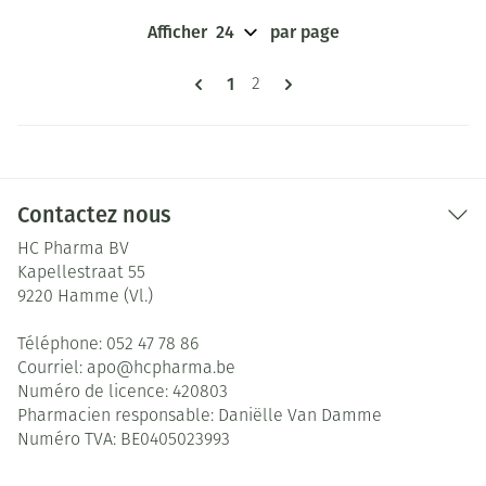
Afficher
par page
Pages
Vous lisez actuellement la page
1
Page
2
Contactez nous
HC Pharma BV
Kapellestraat 55
9220
Hamme (Vl.)
Téléphone:
052 47 78 86
Courriel:
apo@
hcpharma.be
Numéro de licence:
420803
Pharmacien responsable:
Daniëlle Van Damme
Numéro TVA:
BE0405023993