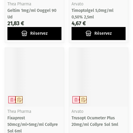
Thea Pharma
Arvato
Geltim 1mg/ml Ooggel 90
Timoptolgel 5,0mg/ml
Ud
0,50% 2,5ml
21,83 €
4,67 €
Réservez
Réservez
Médicament
Sur prescription
Médicament
Sur prescription
Thea Pharma
Arvato
Fixaprost
Trusopt Ocumeter Plus
50mcg/ml+5mg/ml Collyre
20mg/ml Collyre Sol 5ml
Sol 6ml