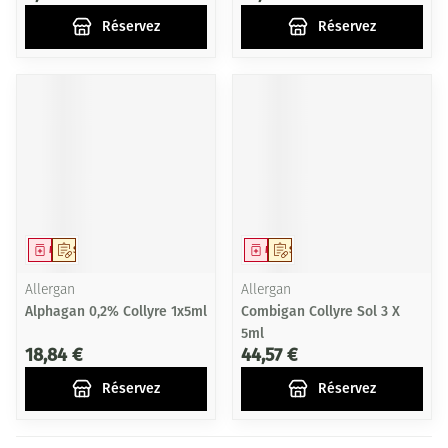
Réservez
Réservez
Médicament
Sur prescription
Médicament
Sur prescription
Allergan
Allergan
Alphagan 0,2% Collyre 1x5ml
Combigan Collyre Sol 3 X
5ml
18,84 €
44,57 €
Réservez
Réservez