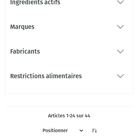
Ingrédients actifs
filter
Marques
filter
Fabricants
filter
Restrictions alimentaires
filter
Articles
1
-
24
sur
44
Trier par: