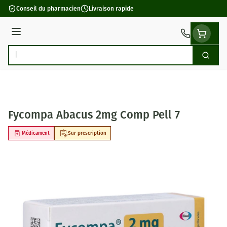
Aller au contenu
Conseil du pharmacien
Livraison rapide
Menu
Cherch
Rechercher
Fycompa Abacus 2mg Comp Pell 7
Médicament
Sur prescription