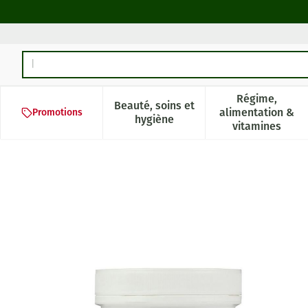
Aller au contenu
Rechercher
Régime,
Beauté, soins et
alimentation &
Promotions
Afficher le sous-menu pour la 
Afficher l
hygiène
vitamines
Creatine Monohydrate Caps