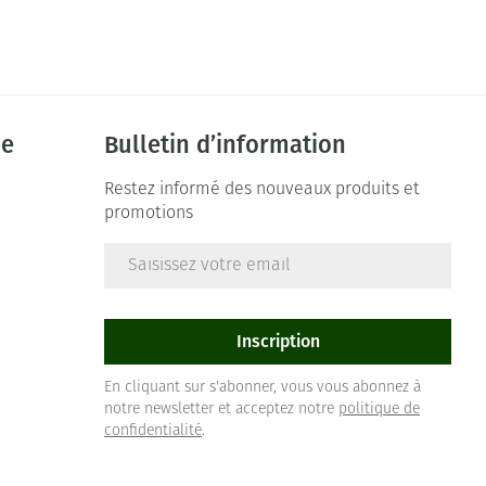
ie
Bulletin d’information
Restez informé des nouveaux produits et
promotions
Adresse mail
e
Inscription
En cliquant sur s'abonner, vous vous abonnez à
notre newsletter et acceptez notre
politique de
confidentialité
.