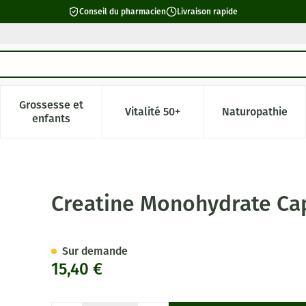
Conseil du pharmacien
Livraison rapide
Grossesse et
Vitalité 50+
Naturopathie
catégorie Beauté, soins et hygiène
e sous-menu pour la catégorie Régime, alimentation & vitamin
Afficher le sous-menu pour la catégorie Grossesse 
Afficher le sous-menu pour la c
Afficher l
enfants
 100x500mg Deba
Creatine Monohydrate C
Sur demande
15,40 €