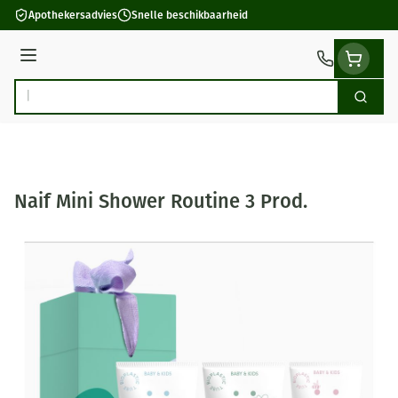
Ga naar de inhoud
Apothekersadvies
Snelle beschikbaarheid
Menu
Zoek
Product, merk, categorie...
Naif Mini Shower Routine 3 Prod.