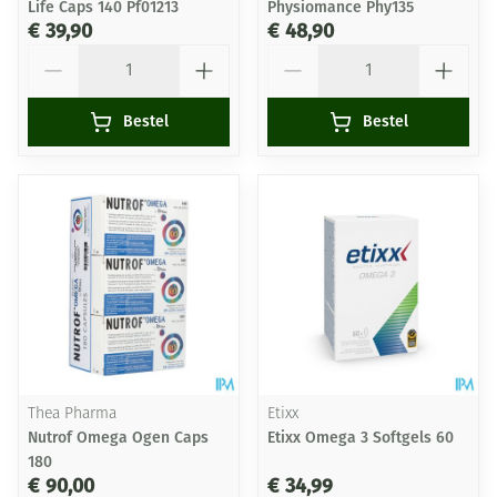
Life Caps 140 Pf01213
Physiomance Phy135
€ 39,90
€ 48,90
Aantal
Aantal
Bestel
Bestel
Thea Pharma
Etixx
Nutrof Omega Ogen Caps
Etixx Omega 3 Softgels 60
180
€ 90,00
€ 34,99