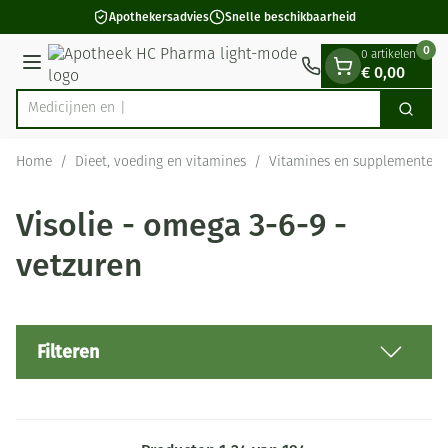
Dia 1 van 1
Ga naar de inhoud
Apothekersadvies
Snelle beschikbaarheid
0
0 artikelen
€ 0,00
Menu
Zoek
Product, merk, categorie...
Home
/
Dieet, voeding en vitamines
/
Vitamines en supplementen
Visolie - omega 3-6-9 -
vetzuren
Filteren