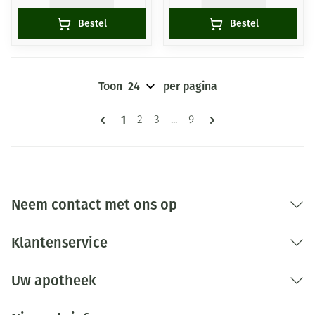
Bestel
Bestel
Toon
per pagina
Pagina's
U lees momenteel pagina
1
Pagina
Pagina
Pagina
2
3
...
9
Neem contact met ons op
Klantenservice
Uw apotheek