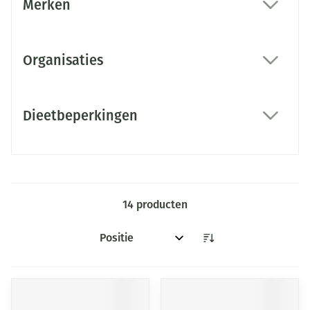
Merken
filter
Organisaties
filter
Dieetbeperkingen
filter
14
producten
Sorteer op: