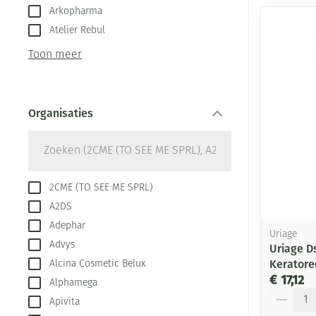
Arkopharma
Atelier Rebul
Toon meer
Organisaties
filter
2CME (TO SEE ME SPRL)
A2DS
Adephar
Uriage
Advys
Uriage D
Keratore
Alcina Cosmetic Belux
€ 17,12
Alphamega
Aantal
Apivita