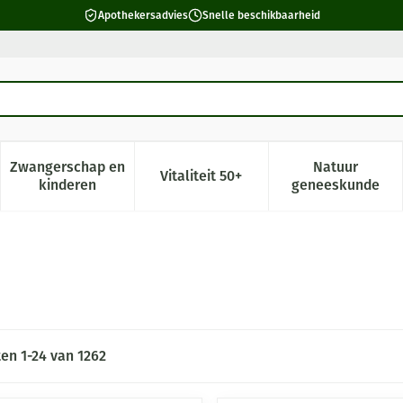
Apothekersadvies
Snelle beschikbaarheid
Zwangerschap en
Natuur
Vitaliteit 50+
 verzorging en hygiëne categorie
enu voor Dieet, voeding en vitamines categorie
Toon submenu voor Zwangerschap en kinderen cate
Toon submenu voor Vitaliteit 5
Toon subm
kinderen
geneeskunde
ten
1
-
24
van
1262