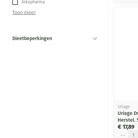
Arkopharma
Toon meer
Dieetbeperkingen
filter
Uriage
Uriage D
Herstel.
€ 17,89
Aantal