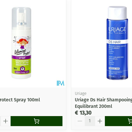
le en maximale prijswaarden aan te passen.
Uriage
Protect Spray 100ml
Uriage Ds Hair Shampooin
Equilibrant 200ml
€ 13,30
Aantal