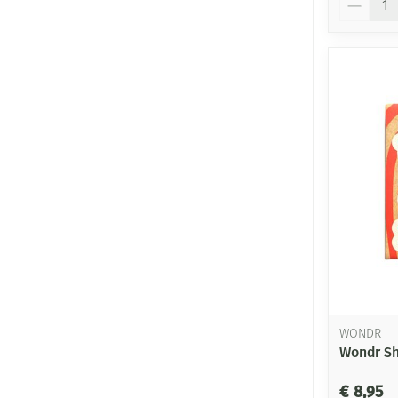
WONDR
Wondr S
€ 8,95