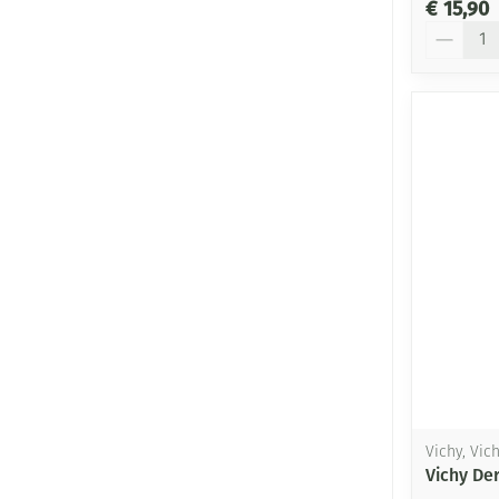
€ 15,90
Aantal
Vichy, Vic
Vichy De