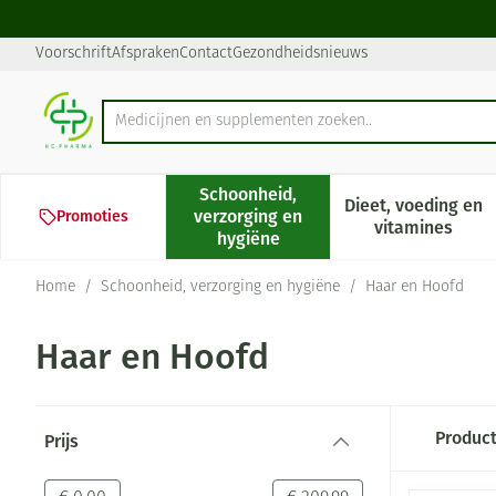
Ga naar de inhoud
Dia 1 van 1
Voorschrift
Afspraken
Contact
Gezondheidsnieuws
Product, merk, categorie...
Schoonheid,
Dieet, voeding en
verzorging en
Promoties
Toon submenu voor Schoonheid,
Toon subm
vitamines
hygiëne
Home
/
Schoonheid, verzorging en hygiëne
/
Haar en Hoofd
Haar en Hoofd
Doorgaan naar productlijst
Produc
Prijs
filter