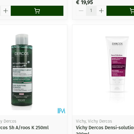
€ 19,95
Aantal
hy Dercos
Vichy, Vichy Dercos
rcos Sh A/roos K 250ml
Vichy Dercos Densi-soluti