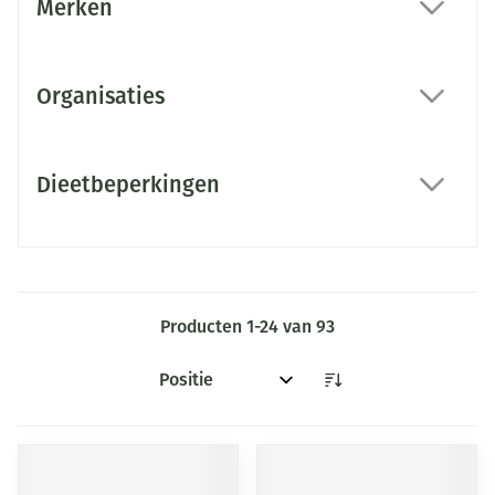
Merken
filter
Organisaties
filter
Dieetbeperkingen
filter
Producten
1
-
24
van
93
Sorteer op: