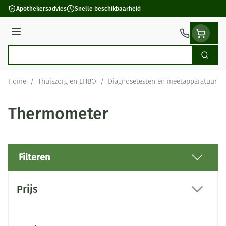
Ga naar de inhoud
Apothekersadvies
Snelle beschikbaarheid
Menu
Zoek
Product, merk, categorie...
Home
/
Thuiszorg en EHBO
/
Diagnosetesten en meetapparatuur
/
Thermometer
Filteren
Doorgaan naar productlijst
Prijs
filter