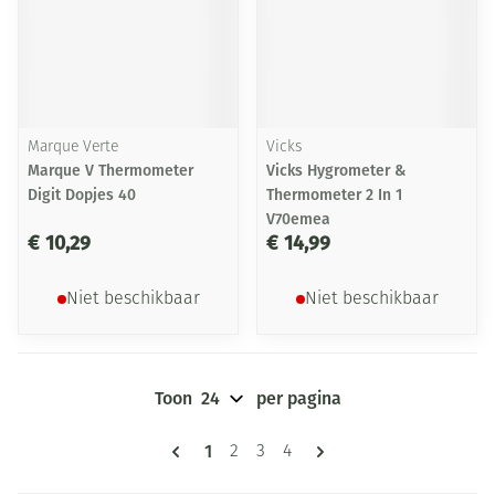
Marque Verte
Vicks
Marque V Thermometer
Vicks Hygrometer &
Digit Dopjes 40
Thermometer 2 In 1
V70emea
€ 10,29
€ 14,99
Niet beschikbaar
Niet beschikbaar
Toon
per pagina
Pagina's
U lees momenteel pagina
1
Pagina
Pagina
Pagina
2
3
4