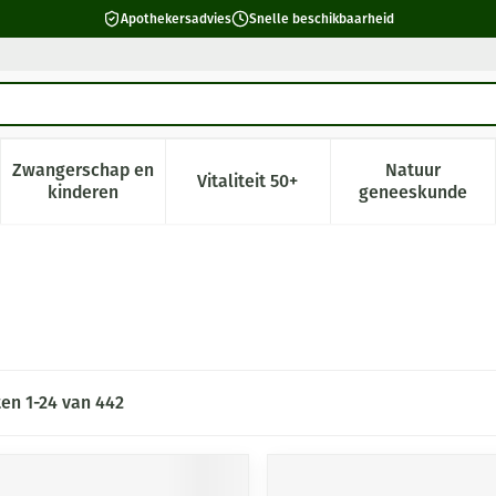
Apothekersadvies
Snelle beschikbaarheid
Zwangerschap en
Natuur
Vitaliteit 50+
 verzorging en hygiëne categorie
enu voor Dieet, voeding en vitamines categorie
Toon submenu voor Zwangerschap en kinderen cate
Toon submenu voor Vitaliteit 5
Toon subm
kinderen
geneeskunde
ten
1
-
24
van
442