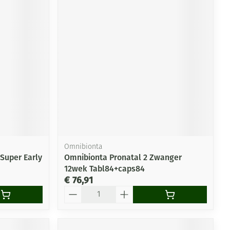
Omnibionta
Super Early
Omnibionta Pronatal 2 Zwanger
12wek Tabl84+caps84
€ 76,91
Aantal