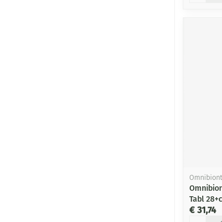
Omnibion
Omnibion
Tabl 28+
€ 31,74
Aantal