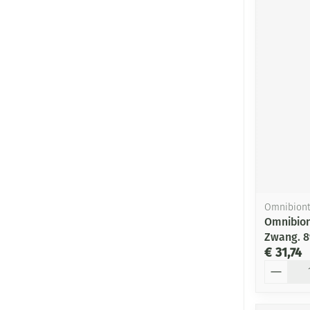
Omnibion
Omnibion
Zwang. 8
€ 31,74
Aantal