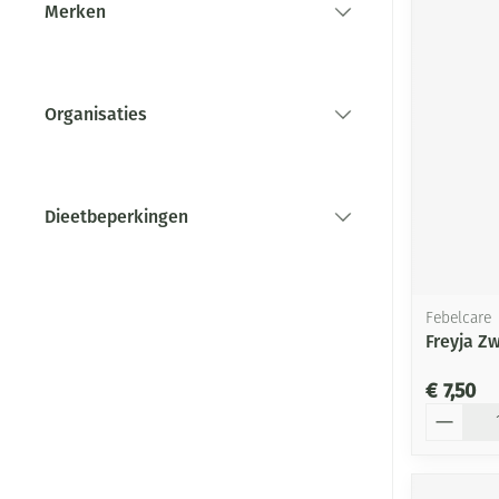
Merken
filter
Organisaties
filter
Dieetbeperkingen
filter
Febelcare
Freyja Z
€ 7,50
Aantal