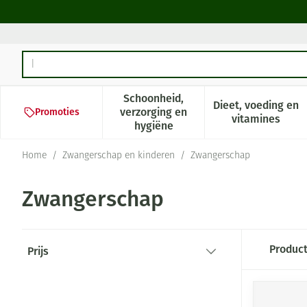
Ga naar de inhoud
Product, merk, categorie...
Schoonheid,
Dieet, voeding en
verzorging en
Promoties
Toon submenu voor Schoonheid,
Toon subm
vitamines
hygiëne
Home
/
Zwangerschap en kinderen
/
Zwangerschap
Zwangerschap
Doorgaan naar productlijst
Produc
Prijs
filter