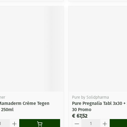
mer
Pure by Solidpharma
Mamaderm Crème Tegen
Pure Pregnalia Tabl 3x30 +
 250ml
30 Promo
€ 67,52
Aantal