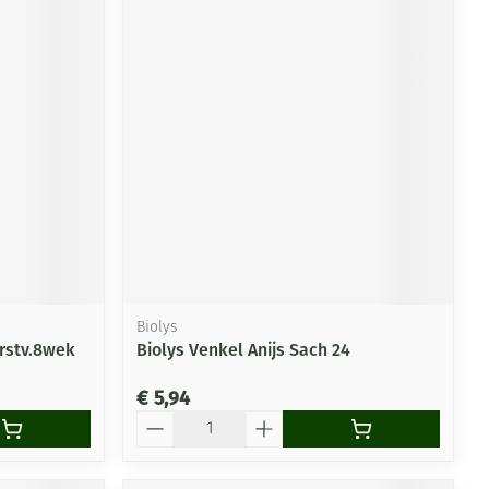
Biolys
rstv.8wek
Biolys Venkel Anijs Sach 24
€ 5,94
Aantal