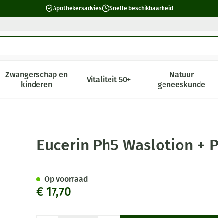
Apothekersadvies
Snelle beschikbaarheid
Zwangerschap en
Natuur
Vitaliteit 50+
 verzorging en hygiëne categorie
enu voor Dieet, voeding en vitamines categorie
Toon submenu voor Zwangerschap en kinderen cate
Toon submenu voor Vitaliteit 5
Toon subm
kinderen
geneeskunde
mp 400ml
Eucerin Ph5 Waslotion +
Op voorraad
€ 17,70