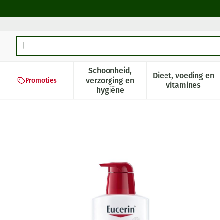
Ga naar de inhoud
Product, merk, categorie...
Schoonheid,
Dieet, voeding en
verzorging en
Promoties
Toon submenu voor Schoonheid,
Toon subm
vitamines
hygiëne
Eucerin Ph5 Waslotion + Po