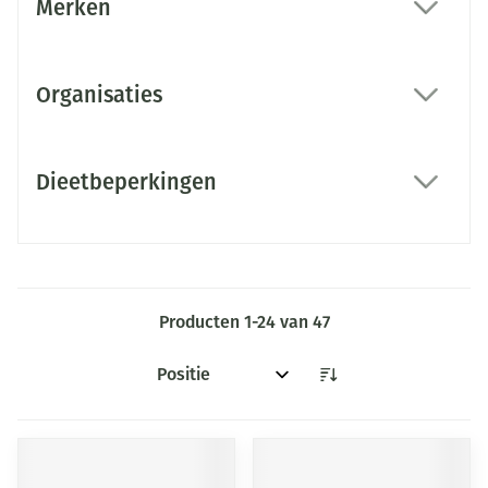
Merken
filter
Organisaties
filter
Dieetbeperkingen
filter
Producten
1
-
24
van
47
Sorteer op: