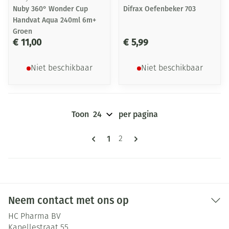
Nuby 360° Wonder Cup
Difrax Oefenbeker 703
Handvat Aqua 240ml 6m+
Groen
€ 11,00
€ 5,99
Niet beschikbaar
Niet beschikbaar
Toon
per pagina
Pagina's
U lees momenteel pagina
1
Pagina
2
Neem contact met ons op
HC Pharma BV
Kapellestraat 55