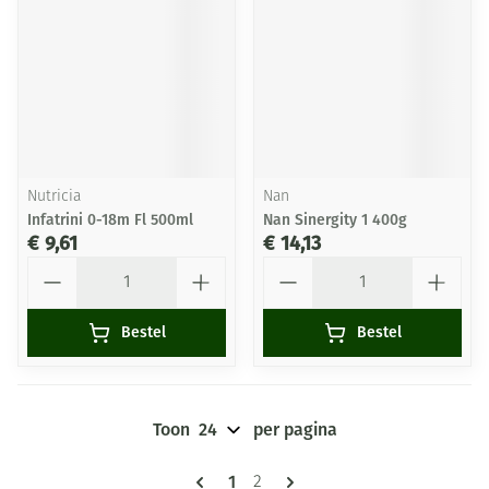
Nutricia
Nan
Infatrini 0-18m Fl 500ml
Nan Sinergity 1 400g
€ 9,61
€ 14,13
Aantal
Aantal
Bestel
Bestel
Toon
per pagina
Pagina's
U lees momenteel pagina
1
Pagina
2