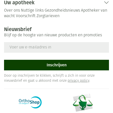
Uw apotheek
Over ons
Nuttige links
Gezondheidsnieuws
Apotheker van
wacht
Voorschrift
Zorgtarieven
Nieuwsbrief
Blijf op de hoogte van nieuwe producten en promoties
E-mail adres
Inschrijven
Door op inschrijven te klikken, schrijft u zich in voor onze
nieuwsbrief en gaat u akkoord met onze
privacy policy
.