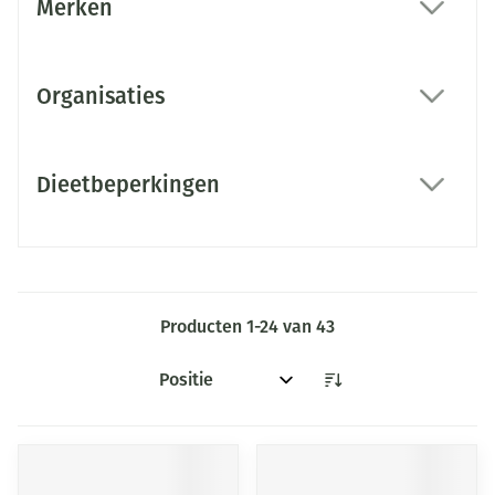
Merken
filter
Organisaties
filter
Dieetbeperkingen
filter
Producten
1
-
24
van
43
Sorteer op: