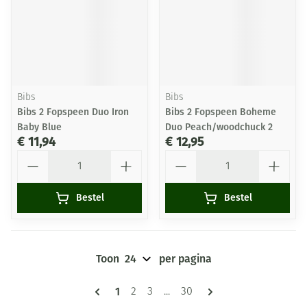
Bibs
Bibs
Bibs 2 Fopspeen Duo Iron
Bibs 2 Fopspeen Boheme
Baby Blue
Duo Peach/woodchuck 2
€ 11,94
€ 12,95
Aantal
Aantal
Bestel
Bestel
Toon
per pagina
Pagina's
U lees momenteel pagina
1
Pagina
Pagina
Pagina
2
3
...
30