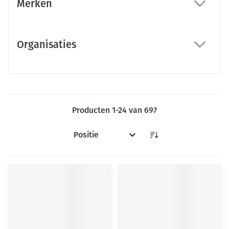
Merken
filter
Organisaties
filter
Producten
1
-
24
van
697
Sorteer op: