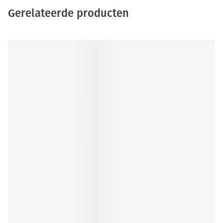
Gerelateerde producten
Druk op om naar carrouselnavigatie te gaan
Navigeren door de elementen van de carrousel is mogelijk me
Druk om carrousel over te slaan