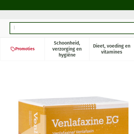
Ga naar de inhoud
Product, merk, categorie...
Schoonheid,
Dieet, voeding en
verzorging en
Promoties
Toon submenu voor Schoonheid,
Toon subm
vitamines
hygiëne
Venlafaxine Eg 150mg Orifar