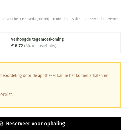
 in de apotheek een verlaagde prijs en niet de prijs die op onze webshop vermeld
Verhoogde tegemoetkoming
€ 6,72
(6% inclusief btw)
a beoordeling door de apotheker kan je het komen afhalen en
ereist.
Reserveer
voor ophaling