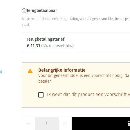
Terugbetaalbaar
Als je recht hebt op een terugbetaling voor dit geneesmiddel, betaal je
staat.
Terugbetalingstarief
€ 11,31
(6% inclusief btw)
Belangrijke informatie
Voor dit geneesmiddel is een voorschrift nodig. N
betalen.
Ik weet dat dit product een voorschrift v
Aantal