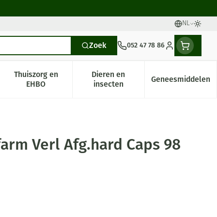
NL
Talen
Oversc
Zoek
052 47 78 86
Klant menu
Thuiszorg en
Dieren en
Geneesmiddelen
gorie
0+ categorie
enu voor Natuur geneeskunde categorie
Toon submenu voor Thuiszorg en EHBO categorie
Toon submenu voor Dieren en i
Toon subm
EHBO
insecten
arm Verl Afg.hard Caps 98