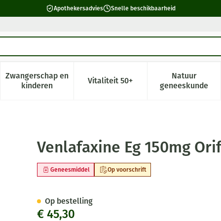
Apothekersadvies
Snelle beschikbaarheid
Zwangerschap en
Natuur
Vitaliteit 50+
 verzorging en hygiëne categorie
enu voor Dieet, voeding en vitamines categorie
Toon submenu voor Zwangerschap en kinderen cate
Toon submenu voor Vitaliteit 5
Toon subm
kinderen
geneeskunde
m Verl Afg.hard Caps 98
Venlafaxine Eg 150mg Orif
Geneesmiddel
Op voorschrift
Op bestelling
€ 45,30