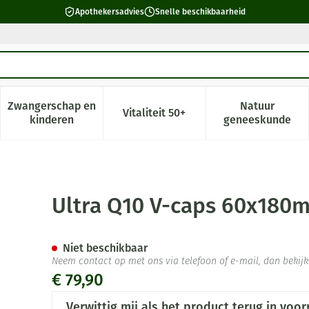
Apothekersadvies
Snelle beschikbaarheid
Zwangerschap en
Natuur
Vitaliteit 50+
 verzorging en hygiëne categorie
enu voor Dieet, voeding en vitamines categorie
Toon submenu voor Zwangerschap en kinderen cate
Toon submenu voor Vitaliteit 5
Toon subm
kinderen
geneeskunde
Deba
Ultra Q10 V-caps 60x180
Niet beschikbaar
Neem contact op met ons via telefoon of e-mail, dan beki
€ 79,90
Verwittig mij als het product terug in voor