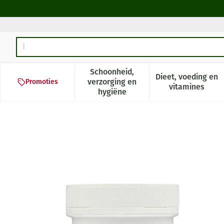
Ga naar de inhoud
Product, merk, categorie...
Schoonheid,
Dieet, voeding en
verzorging en
Promoties
Toon submenu voor Schoonheid,
Toon subm
vitamines
hygiëne
Ultra Q10 V-caps 60x180mg 