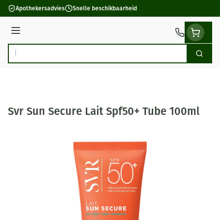
Ga naar de inhoud
Apothekersadvies
Snelle beschikbaarheid
Menu
Zoek
Product, merk, categorie...
Svr Sun Secure Lait Spf50+ Tube 100ml