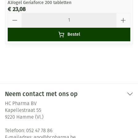
A.Vogel Geriaforce 200 tabletten
€ 23,08
Aantal
Bestel
Neem contact met ons op
HC Pharma BV
Kapellestraat 55
9220
Hamme (Vl.)
Telefoon:
052 47 78 86
E-mailadres:
apo@
hcpharma.be