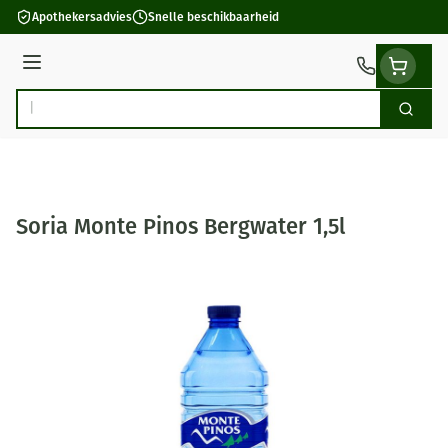
Ga naar de inhoud
Apothekersadvies
Snelle beschikbaarheid
Menu
Zoek
Product, merk, categorie...
Soria Monte Pinos Bergwater 1,5l