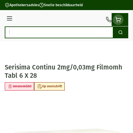
Ga naar de inhoud
Apothekersadvies
Snelle beschikbaarheid
Menu
Zoek
Product, merk, categorie...
Serisima Continu 2mg/0,03mg Filmomh
Tabl 6 X 28
Geneesmiddel
Op voorschrift